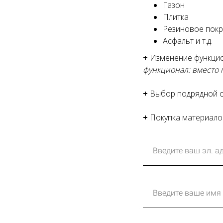
Газон
Плитка
Резиновое пок
Асфальт и т.д.
+
Изменение функци
функционал: вместо г
+
Выбор подрядной о
+
Покупка материал