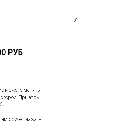
х
0 РУБ
кже можете менять
 огород. При этом
бе.
димо будет нажать