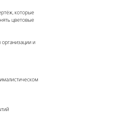
ертёж, которые
енять цветовые
 организации и
нималистическом
ытий